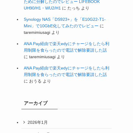
ために分解したのでレビュー LIFEBOOK
UH90/H1・WU2/H1
に
たっち
より
Synology NAS「DS923+」を「E10G22-T1-
Mini」で10GbE化してみたのでレビュー
に
taremimiusagi
より
ANA Pay経由で楽天edyにチャージをしたら利
用制限を食らったので電話で解除要請した話
に
taremimiusagi
より
ANA Pay経由で楽天edyにチャージをしたら利
用制限を食らったので電話で解除要請した話
に
おうる
より
アーカイブ
2026年1月