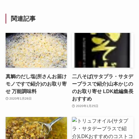
関連記事
真鯛のだし塩(所さんお届け
二八そば(サタプラ・サタデ
モノですで紹介)のお取り寄
ープラスで紹介)山本かじの
せ 万能調味料
のお取り寄せ LDK総編集長
おすすめ
2020年1月26日
2020年1月25日