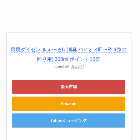
環境ダイゼン きえ〜るU 消臭 バイオ KIE〜RU(身の
回り用) 300ml ポイント10倍
posted with
カエレバ
楽天市場
Amazon
Yahooショッピング