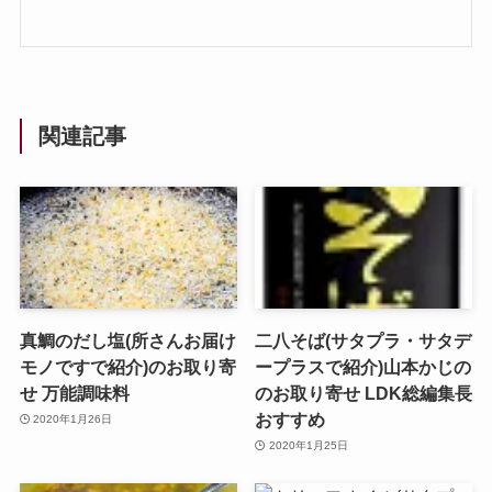
関連記事
真鯛のだし塩(所さんお届け
二八そば(サタプラ・サタデ
モノですで紹介)のお取り寄
ープラスで紹介)山本かじの
せ 万能調味料
のお取り寄せ LDK総編集長
おすすめ
2020年1月26日
2020年1月25日