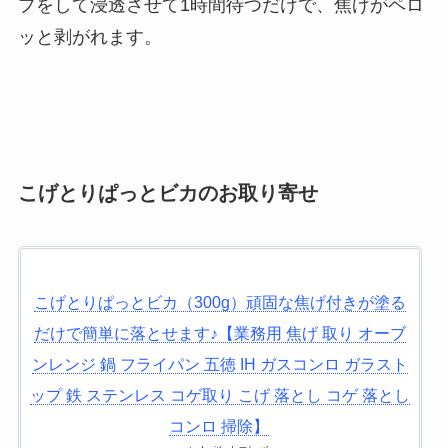
プをして浸透させて1時間待つだけで、焦げがペロ
ッと剥がれます。
こげとりぱっとビカのお取り寄せ
こげとりぱっとビカ（300g）頑固な焦げ付きが塗る
だけで簡単に落とせます♪【業務用 焦げ 取り オーブ
ンレンジ 鍋 フライパン 五徳 IH ガスコンロ ガラスト
ップ 鉄 ステンレス コゲ取り こげ 落とし コゲ 落とし
コンロ 掃除】