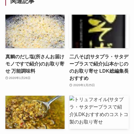
関連記事
真鯛のだし塩(所さんお届け
二八そば(サタプラ・サタデ
モノですで紹介)のお取り寄
ープラスで紹介)山本かじの
せ 万能調味料
のお取り寄せ LDK総編集長
おすすめ
2020年1月26日
2020年1月25日