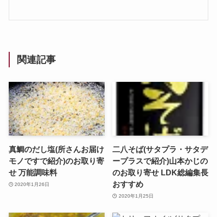
関連記事
真鯛のだし塩(所さんお届け
二八そば(サタプラ・サタデ
モノですで紹介)のお取り寄
ープラスで紹介)山本かじの
せ 万能調味料
のお取り寄せ LDK総編集長
おすすめ
2020年1月26日
2020年1月25日