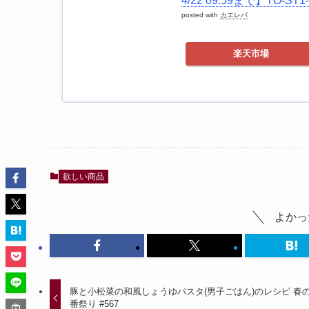
4/22 09:59まで】TO-
posted with
カエレバ
楽天市場
欲しい商品
よかっ
豚と小松菜の和風しょうゆパスタ(男子ごはん)のレシピ 春
番祭り #567