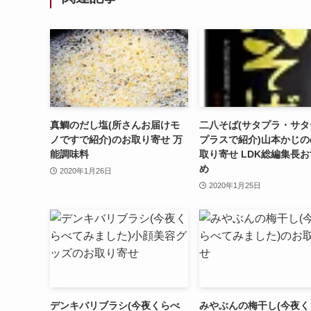
真鯛のだし塩(所さんお届けモ
二八そば(サタプラ・サタ
ノですで紹介)のお取り寄せ 万
プラスで紹介)山本かじの
能調味料
取り寄せ LDK総編集長
め
2020年1月26日
2020年1月25日
デンキバリブラシ(今夜くらべ
みやぶんの梅干し(今夜く