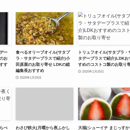
デー
食べるオリーブオイル(サタプ
トリュフオイル(サタプラ・
のお
ラ・サタデープラスで紹介)小
タデープラスで紹介)LDKお
おすす
田原屋のお取り寄せ LDKの総
すめのコストコ製のお取り
編集長おすすめ
2020年1月25日
2020年1月25日
らべ
わさび鉄火(月曜から夜ふかし
大福(シューイチ まじっすか