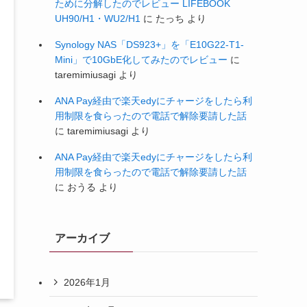
ために分解したのでレビュー LIFEBOOK
UH90/H1・WU2/H1
に
たっち
より
Synology NAS「DS923+」を「E10G22-T1-
Mini」で10GbE化してみたのでレビュー
に
taremimiusagi
より
ANA Pay経由で楽天edyにチャージをしたら利
用制限を食らったので電話で解除要請した話
に
taremimiusagi
より
ANA Pay経由で楽天edyにチャージをしたら利
用制限を食らったので電話で解除要請した話
に
おうる
より
アーカイブ
2026年1月