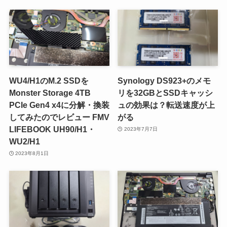
WU4/H1のM.2 SSDを
Synology DS923+のメモ
Monster Storage 4TB
リを32GBとSSDキャッシ
PCIe Gen4 x4に分解・換装
ュの効果は？転送速度が上
してみたのでレビュー FMV
がる
LIFEBOOK UH90/H1・
2023年7月7日
WU2/H1
2023年8月1日