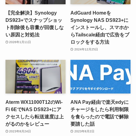
【完全解決】Synology
AdGuard Homeを
DS923+でスナップショッ
Synology NAS DS923+に
ト削除後も容量が回復しな
インストールし、スマホか
い原因と対処法
らTailscale経由で広告をブ
ロックをする方法
2026年1月11日
2024年12月25日
Aterm WX11000T12のWi-
ANA Pay経由で楽天edyに
Fi 6EでNAS DS923+にア
チャージをしたら利用制限
クセスしたら転送速度は上
を食らったので電話で解除
がるのかをレビュー
要請した話
2023年8月24日
2023年8月2日