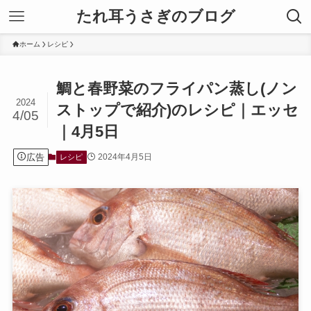
たれ耳うさぎのブログ
ホーム
レシピ
鯛と春野菜のフライパン蒸し(ノン
2024
ストップで紹介)のレシピ｜エッセ
4/05
｜4月5日
広告
2024年4月5日
レシピ