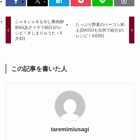
シャキシャキもやし豚肉卵
たっぷり野菜のベーコン和
炒め(あさイチで紹介)のレ
え(DAIGOも台所で紹介)の
シピ！きじまりゅうた！4
レシピ！4月8日
月4日
この記事を書いた人
taremimiusagi