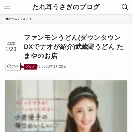
たれ耳うさぎのブログ
ホーム
グルメ
ファンモンうどん(ダウンタウン
2020
DXでナオが紹介)武蔵野うどん た
1/23
まやのお店
広告
2020年1月23日
グルメ