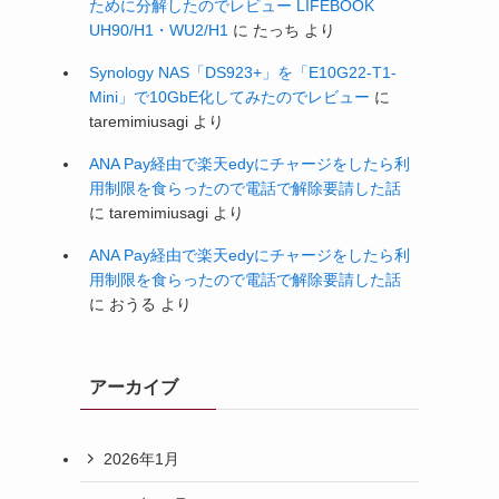
ために分解したのでレビュー LIFEBOOK
UH90/H1・WU2/H1
に
たっち
より
Synology NAS「DS923+」を「E10G22-T1-
Mini」で10GbE化してみたのでレビュー
に
taremimiusagi
より
ANA Pay経由で楽天edyにチャージをしたら利
用制限を食らったので電話で解除要請した話
に
taremimiusagi
より
ANA Pay経由で楽天edyにチャージをしたら利
用制限を食らったので電話で解除要請した話
に
おうる
より
アーカイブ
2026年1月