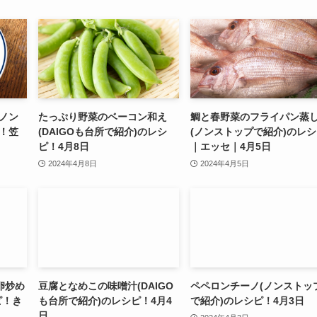
ノン
たっぷり野菜のベーコン和え
鯛と春野菜のフライパン蒸
！笠
(DAIGOも台所で紹介)のレシ
(ノンストップで紹介)のレ
ピ！4月8日
｜エッセ｜4月5日
2024年4月8日
2024年4月5日
卵炒め
豆腐となめこの味噌汁(DAIGO
ペペロンチーノ(ノンストッ
ピ！き
も台所で紹介)のレシピ！4月4
で紹介)のレシピ！4月3日
日