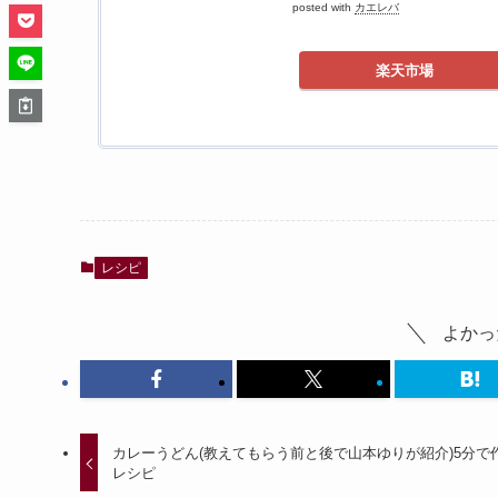
posted with
カエレバ
楽天市場
レシピ
よかっ
カレーうどん(教えてもらう前と後で山本ゆりが紹介)5分で
レシピ