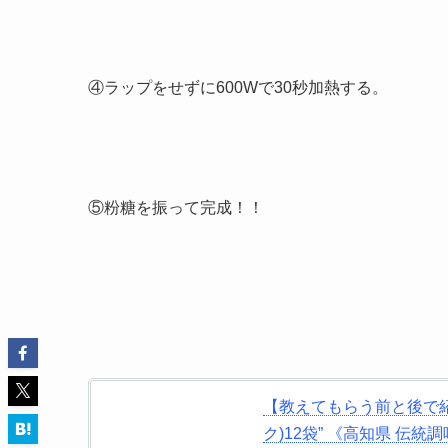
④ラップをせずに600Wで30秒加熱する。
⑤粉糖を振って完成！！
【教えてもらう前と後で紹介】
ク)12袋” 《高知県 