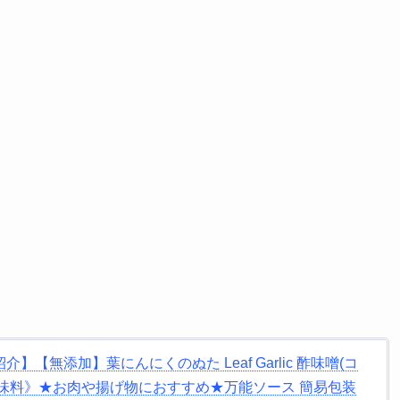
【無添加】葉にんにくのぬた Leaf Garlic 酢味噌(コ
伝統調味料》★お肉や揚げ物におすすめ★万能ソース 簡易包装