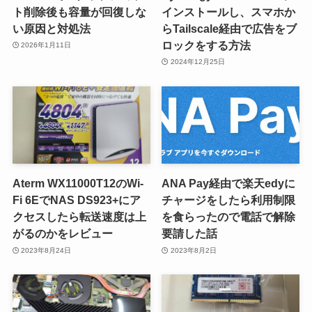
ト削除後も容量が回復しな
インストールし、スマホか
い原因と対処法
らTailscale経由で広告をブ
ロックをする方法
2026年1月11日
2024年12月25日
Aterm WX11000T12のWi-
ANA Pay経由で楽天edyに
Fi 6EでNAS DS923+にア
チャージをしたら利用制限
クセスしたら転送速度は上
を食らったので電話で解除
がるのかをレビュー
要請した話
2023年8月24日
2023年8月2日