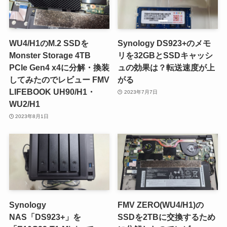
WU4/H1のM.2 SSDを
Synology DS923+のメモ
Monster Storage 4TB
リを32GBとSSDキャッシ
PCIe Gen4 x4に分解・換装
ュの効果は？転送速度が上
してみたのでレビュー FMV
がる
LIFEBOOK UH90/H1・
2023年7月7日
WU2/H1
2023年8月1日
Synology
FMV ZERO(WU4/H1)の
NAS「DS923+」を
SSDを2TBに交換するため