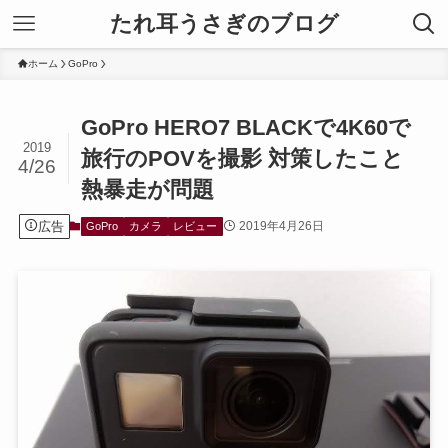
たれ耳うさぎのブログ
ホーム
GoPro
GoPro HERO7 BLACKで4K60で
2019
旅行のPOVを撮影 対策したこと
4/26
熱暴走が問題
広告
2019年4月26日
GoPro
カメラ
レビュー