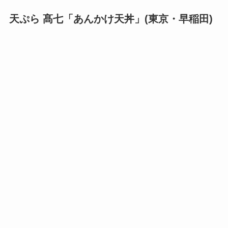
天ぷら 髙七「あんかけ天丼」(東京・早稲田)