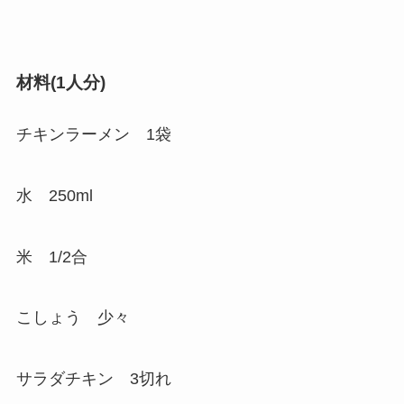
材料(1人分)
チキンラーメン 1袋
水 250ml
米 1/2合
こしょう 少々
サラダチキン 3切れ