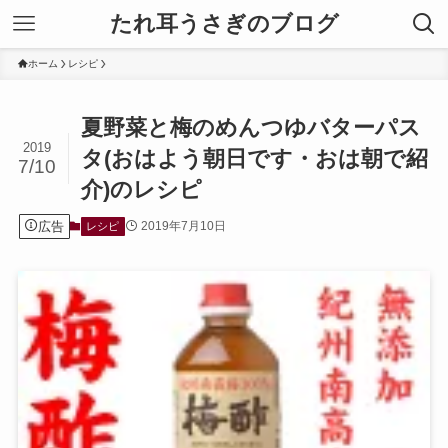
たれ耳うさぎのブログ
ホーム
レシピ
夏野菜と梅のめんつゆバターパス
2019
タ(おはよう朝日です・おは朝で紹
7/10
介)のレシピ
広告
2019年7月10日
レシピ