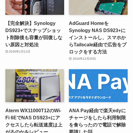
【完全解決】Synology
AdGuard Homeを
DS923+でスナップショッ
Synology NAS DS923+に
ト削除後も容量が回復しな
インストールし、スマホか
い原因と対処法
らTailscale経由で広告をブ
ロックをする方法
2026年1月11日
2024年12月25日
Aterm WX11000T12のWi-
ANA Pay経由で楽天edyに
Fi 6EでNAS DS923+にア
チャージをしたら利用制限
クセスしたら転送速度は上
を食らったので電話で解除
がるのかをレビュー
要請した話