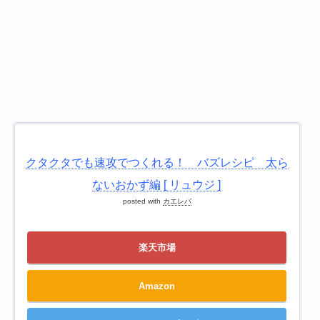
クタクタでも速攻でつくれる！ バズレシピ 太ら
ないおかず編 [ リュウジ ]
posted with
カエレバ
楽天市場
Amazon