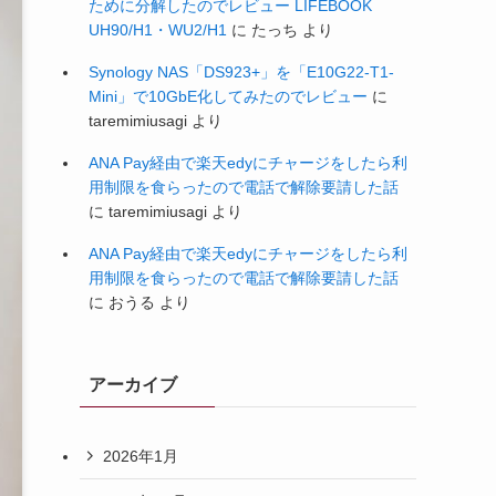
ために分解したのでレビュー LIFEBOOK
UH90/H1・WU2/H1
に
たっち
より
Synology NAS「DS923+」を「E10G22-T1-
Mini」で10GbE化してみたのでレビュー
に
taremimiusagi
より
ANA Pay経由で楽天edyにチャージをしたら利
用制限を食らったので電話で解除要請した話
に
taremimiusagi
より
ANA Pay経由で楽天edyにチャージをしたら利
用制限を食らったので電話で解除要請した話
に
おうる
より
アーカイブ
2026年1月