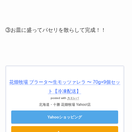
③お皿に盛ってパセリを散らして完成！！
花畑牧場 ブラータ〜生モッツァレラ 〜 70g×9個セッ
ト【冷凍配送】
posted with
カエレバ
北海道・十勝 花畑牧場 Yahoo!店
Yahooショッピング