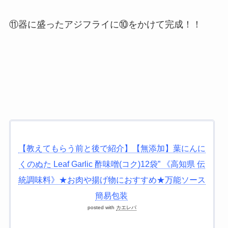
⑪器に盛ったアジフライに⑩をかけて完成！！
【教えてもらう前と後で紹介】【無添加】葉にんに
くのぬた Leaf Garlic 酢味噌(コク)12袋” 《高知県 伝
統調味料》★お肉や揚げ物におすすめ★万能ソース
簡易包装
posted with
カエレバ