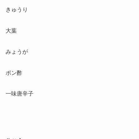
きゅうり
大葉
みょうが
ポン酢
一味唐辛子