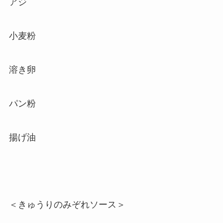
アジ
小麦粉
溶き卵
パン粉
揚げ油
＜きゅうりのみぞれソース＞