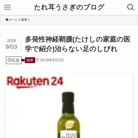
たれ耳うさぎのブログ
ホーム
健康
多発性神経鞘腫(たけしの家庭の医
2019
9/03
学で紹介)治らない足のしびれ
広告
2019年9月3日
健康