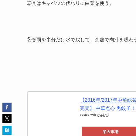
②具はキャベツの代わりに白菜を使う。
③春雨を半分だけ水で戻して、余熱で肉汁を吸わ
【2016年/2017年中
完売】 中華点心 黒餃子！
posted with
カエレバ
楽天市場