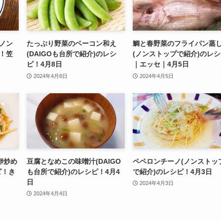
ノン
たっぷり野菜のベーコン和え
鯛と春野菜のフライパン蒸
！笠
(DAIGOも台所で紹介)のレシ
(ノンストップで紹介)のレ
ピ！4月8日
｜エッセ｜4月5日
2024年4月8日
2024年4月5日
卵炒め
豆腐となめこの味噌汁(DAIGO
ペペロンチーノ(ノンストッ
ピ！き
も台所で紹介)のレシピ！4月4
で紹介)のレシピ！4月3日
日
2024年4月3日
2024年4月4日