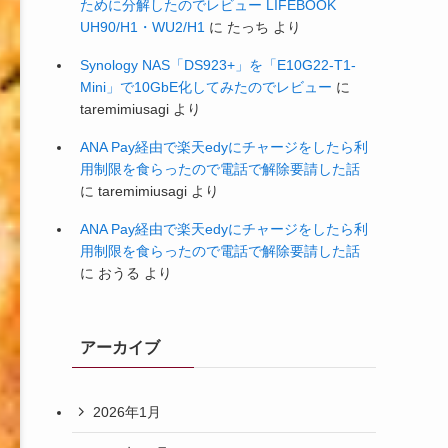
ために分解したのでレビュー LIFEBOOK
UH90/H1・WU2/H1
に
たっち
より
Synology NAS「DS923+」を「E10G22-T1-
Mini」で10GbE化してみたのでレビュー
に
taremimiusagi
より
ANA Pay経由で楽天edyにチャージをしたら利
用制限を食らったので電話で解除要請した話
に
taremimiusagi
より
ANA Pay経由で楽天edyにチャージをしたら利
用制限を食らったので電話で解除要請した話
に
おうる
より
アーカイブ
2026年1月