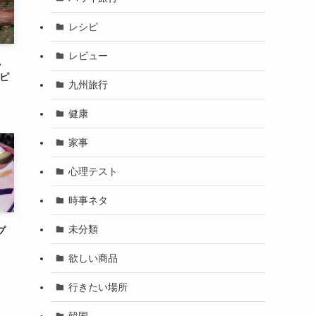
レシピ
レビュー
し
シピ
九州旅行
健康
家事
心理テスト
時事ネタ
未分類
プ
欲しい商品
行きたい場所
韓国