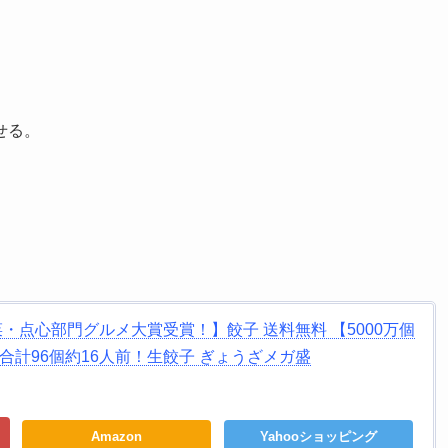
せる。
華総菜・点心部門グルメ大賞受賞！】餃子 送料無料 【5000万個
合計96個約16人前！生餃子 ぎょうざメガ盛
Amazon
Yahooショッピング