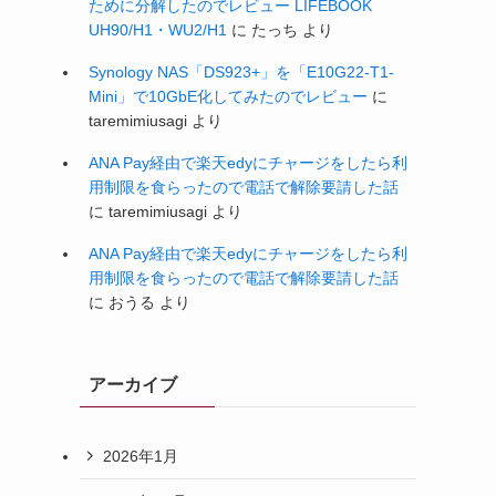
ために分解したのでレビュー LIFEBOOK
UH90/H1・WU2/H1
に
たっち
より
Synology NAS「DS923+」を「E10G22-T1-
Mini」で10GbE化してみたのでレビュー
に
taremimiusagi
より
ANA Pay経由で楽天edyにチャージをしたら利
用制限を食らったので電話で解除要請した話
に
taremimiusagi
より
ANA Pay経由で楽天edyにチャージをしたら利
用制限を食らったので電話で解除要請した話
に
おうる
より
アーカイブ
2026年1月