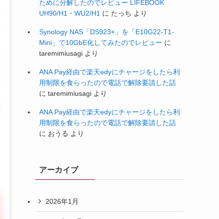
ために分解したのでレビュー LIFEBOOK
UH90/H1・WU2/H1
に
たっち
より
Synology NAS「DS923+」を「E10G22-T1-
Mini」で10GbE化してみたのでレビュー
に
taremimiusagi
より
ANA Pay経由で楽天edyにチャージをしたら利
用制限を食らったので電話で解除要請した話
に
taremimiusagi
より
ANA Pay経由で楽天edyにチャージをしたら利
用制限を食らったので電話で解除要請した話
に
おうる
より
アーカイブ
2026年1月