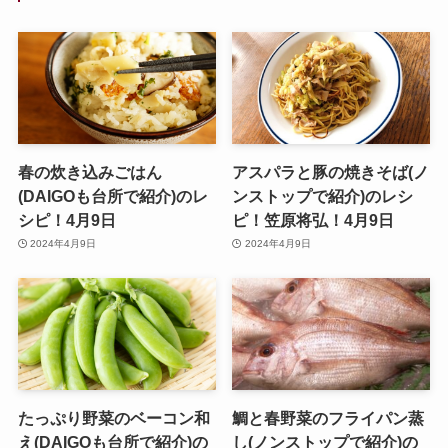
春の炊き込みごはん
アスパラと豚の焼きそば(ノ
(DAIGOも台所で紹介)のレ
ンストップで紹介)のレシ
シピ！4月9日
ピ！笠原将弘！4月9日
2024年4月9日
2024年4月9日
たっぷり野菜のベーコン和
鯛と春野菜のフライパン蒸
え(DAIGOも台所で紹介)の
し(ノンストップで紹介)の