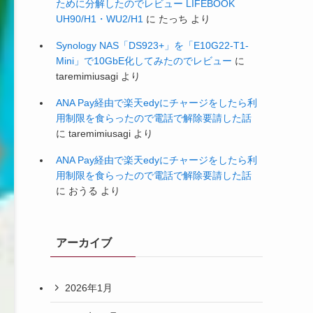
ために分解したのでレビュー LIFEBOOK
UH90/H1・WU2/H1
に
たっち
より
Synology NAS「DS923+」を「E10G22-T1-
Mini」で10GbE化してみたのでレビュー
に
taremimiusagi
より
ANA Pay経由で楽天edyにチャージをしたら利
用制限を食らったので電話で解除要請した話
に
taremimiusagi
より
ANA Pay経由で楽天edyにチャージをしたら利
用制限を食らったので電話で解除要請した話
に
おうる
より
アーカイブ
2026年1月