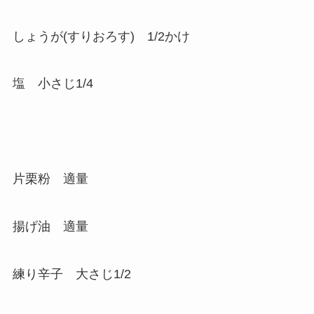
しょうが(すりおろす) 1/2かけ
塩 小さじ1/4
片栗粉 適量
揚げ油 適量
練り辛子 大さじ1/2