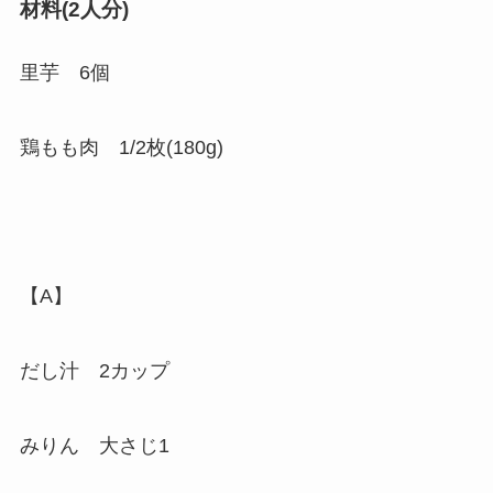
材料(2人分)
里芋 6個
鶏もも肉 1/2枚(180g)
【A】
だし汁 2カップ
みりん 大さじ1