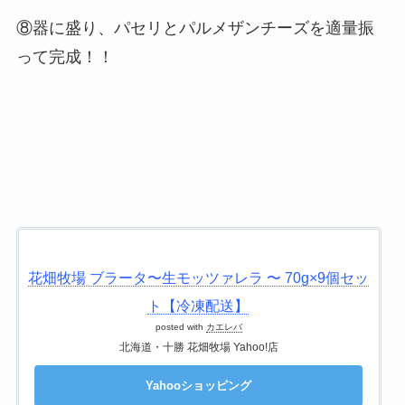
⑧器に盛り、パセリとパルメザンチーズを適量振
って完成！！
花畑牧場 ブラータ〜生モッツァレラ 〜 70g×9個セッ
ト【冷凍配送】
posted with
カエレバ
北海道・十勝 花畑牧場 Yahoo!店
Yahooショッピング