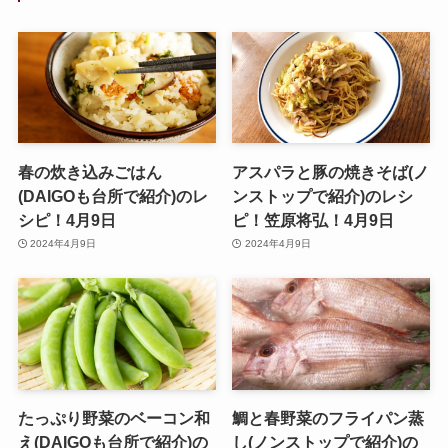
春の炊き込みごはん
アスパラと豚の焼きそば(ノ
(DAIGOも台所で紹介)のレ
ンストップで紹介)のレシ
シピ！4月9日
ピ！笠原将弘！4月9日
2024年4月9日
2024年4月9日
たっぷり野菜のベーコン和
鯛と春野菜のフライパン蒸
え(DAIGOも台所で紹介)の
し(ノンストップで紹介)の