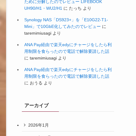
ために分解したのでレビュー LIFEBOOK
UH90/H1・WU2/H1
に
たっち
より
Synology NAS「DS923+」を「E10G22-T1-
Mini」で10GbE化してみたのでレビュー
に
taremimiusagi
より
ANA Pay経由で楽天edyにチャージをしたら利
用制限を食らったので電話で解除要請した話
に
taremimiusagi
より
ANA Pay経由で楽天edyにチャージをしたら利
用制限を食らったので電話で解除要請した話
に
おうる
より
アーカイブ
2026年1月