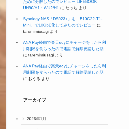
ために分解したのでレビュー LIFEBOOK
UH90/H1・WU2/H1
に
たっち
より
Synology NAS「DS923+」を「E10G22-T1-
Mini」で10GbE化してみたのでレビュー
に
taremimiusagi
より
ANA Pay経由で楽天edyにチャージをしたら利
用制限を食らったので電話で解除要請した話
に
taremimiusagi
より
ANA Pay経由で楽天edyにチャージをしたら利
用制限を食らったので電話で解除要請した話
に
おうる
より
アーカイブ
2026年1月