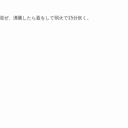
と混ぜ、沸騰したら蓋をして弱火で15分炊く。