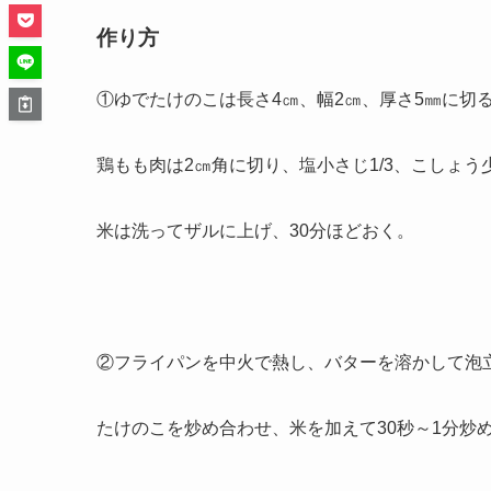
作り方
①ゆでたけのこは長さ4㎝、幅2㎝、厚さ5㎜に切
鶏もも肉は2㎝角に切り、塩小さじ1/3、こしょ
米は洗ってザルに上げ、30分ほどおく。
②フライパンを中火で熱し、バターを溶かして泡
たけのこを炒め合わせ、米を加えて30秒～1分炒