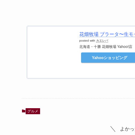
花畑牧場 ブラータ〜生モッ
posted with
カエレバ
北海道・十勝 花畑牧場 Yahoo!店
Yahooショッピング
グルメ
よかっ