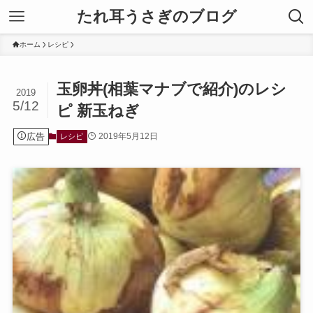
たれ耳うさぎのブログ
ホーム
レシピ
玉卵丼(相葉マナブで紹介)のレシ
2019
5/12
ピ 新玉ねぎ
広告
2019年5月12日
レシピ