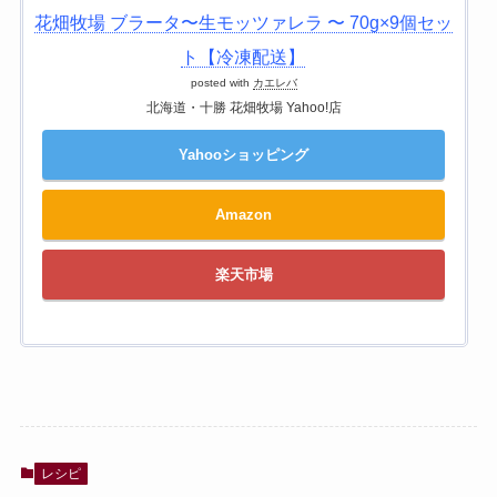
花畑牧場 ブラータ〜生モッツァレラ 〜 70g×9個セッ
ト【冷凍配送】
posted with
カエレバ
北海道・十勝 花畑牧場 Yahoo!店
Yahooショッピング
Amazon
楽天市場
レシピ