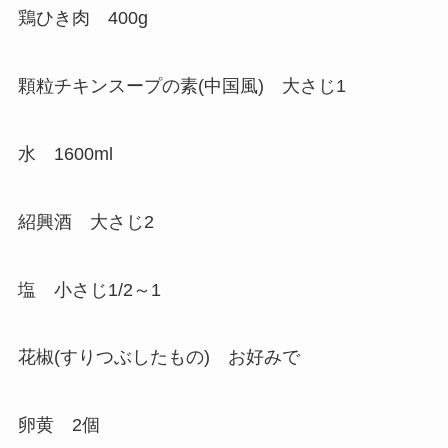
鶏ひき肉 400g
顆粒チキンスープの素(中国風) 大さじ1
水 1600ml
紹興酒 大さじ2
塩 小さじ1/2～1
花椒(すりつぶしたもの) お好みで
卵黄 2個