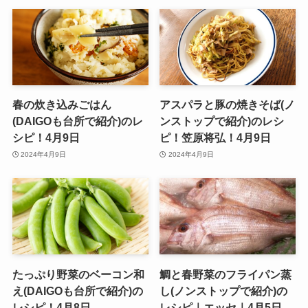
春の炊き込みごはん
アスパラと豚の焼きそば(ノ
(DAIGOも台所で紹介)のレ
ンストップで紹介)のレシ
シピ！4月9日
ピ！笠原将弘！4月9日
2024年4月9日
2024年4月9日
たっぷり野菜のベーコン和
鯛と春野菜のフライパン蒸
え(DAIGOも台所で紹介)の
し(ノンストップで紹介)の
レシピ！4月8日
レシピ｜エッセ｜4月5日