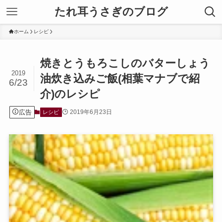
たれ耳うさぎのブログ
ホーム
レシピ
焼きとうもろこしのバターしょう
2019
油炊き込みご飯(相葉マナブで紹
6/23
介)のレシピ
広告
2019年6月23日
レシピ