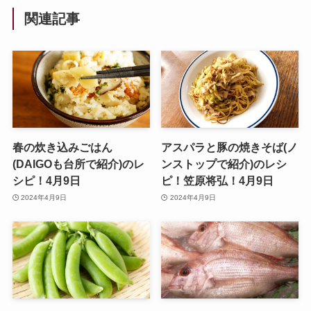
関連記事
春の炊き込みごはん
アスパラと豚の焼きそば(ノ
(DAIGOも台所で紹介)のレ
ンストップで紹介)のレシ
シピ！4月9日
ピ！笠原将弘！4月9日
2024年4月9日
2024年4月9日