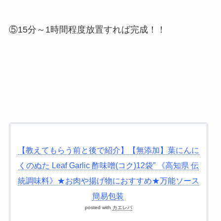
⑤15分～1時間程度放置すれば完成！！
【教えてもらう前と後で紹介】【無添加】葉にんに
くのぬた Leaf Garlic 酢味噌(コク)12袋” 《高知県 伝
統調味料》★お肉や揚げ物におすすめ★万能ソース
簡易包装
posted with
カエレバ