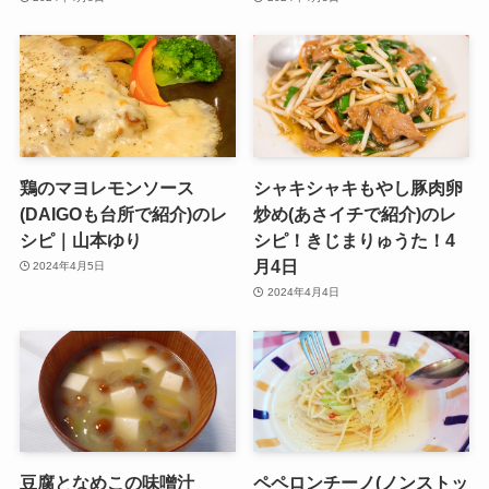
鶏のマヨレモンソース
シャキシャキもやし豚肉卵
(DAIGOも台所で紹介)のレ
炒め(あさイチで紹介)のレ
シピ｜山本ゆり
シピ！きじまりゅうた！4
月4日
2024年4月5日
2024年4月4日
豆腐となめこの味噌汁
ペペロンチーノ(ノンストッ