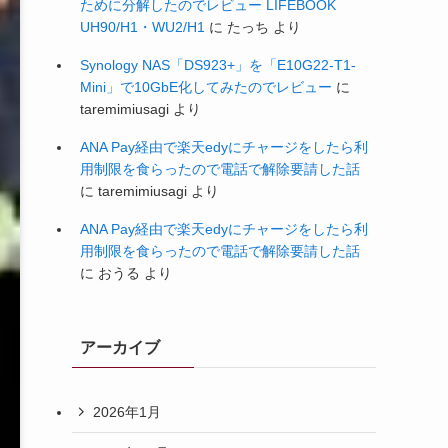
ために分解したのでレビュー LIFEBOOK
UH90/H1・WU2/H1
に
たっち
より
Synology NAS「DS923+」を「E10G22-T1-
Mini」で10GbE化してみたのでレビュー
に
taremimiusagi
より
ANA Pay経由で楽天edyにチャージをしたら利
用制限を食らったので電話で解除要請した話
に
taremimiusagi
より
ANA Pay経由で楽天edyにチャージをしたら利
用制限を食らったので電話で解除要請した話
に
おうる
より
アーカイブ
2026年1月