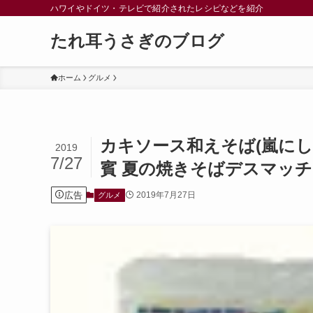
ハワイやドイツ・テレビで紹介されたレシピなどを紹介
たれ耳うさぎのブログ
ホーム
グルメ
カキソース和えそば(嵐にし
2019
7/27
賓 夏の焼きそばデスマッチ
広告
2019年7月27日
グルメ