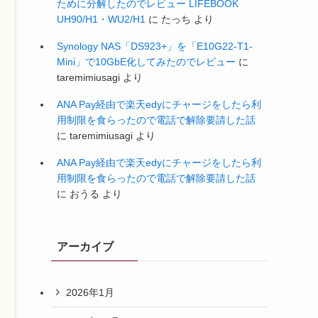
ために分解したのでレビュー LIFEBOOK
UH90/H1・WU2/H1
に
たっち
より
Synology NAS「DS923+」を「E10G22-T1-
Mini」で10GbE化してみたのでレビュー
に
taremimiusagi
より
ANA Pay経由で楽天edyにチャージをしたら利
用制限を食らったので電話で解除要請した話
に
taremimiusagi
より
ANA Pay経由で楽天edyにチャージをしたら利
用制限を食らったので電話で解除要請した話
に
おうる
より
アーカイブ
2026年1月