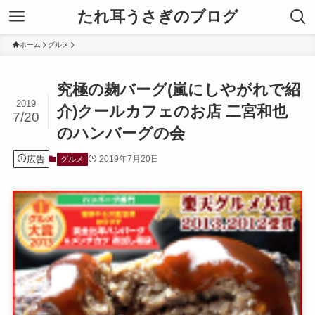
たれ耳うさぎのブログ
ホーム
グルメ
究極の麹バーグ(嵐にしやがれで紹
2019
介)クールカフェのお店 二宮和也
7/20
のハンバーグの会
広告
2019年7月20日
グルメ