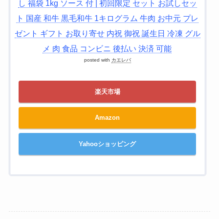
し 福袋 1kg ソース 付 | 初回限定 セット お試しセッ
ト 国産 和牛 黒毛和牛 1キログラム 牛肉 お中元 プレ
ゼント ギフト お取り寄せ 内祝 御祝 誕生日 冷凍 グル
メ 肉 食品 コンビニ 後払い 決済 可能
posted with
カエレバ
楽天市場
Amazon
Yahooショッピング