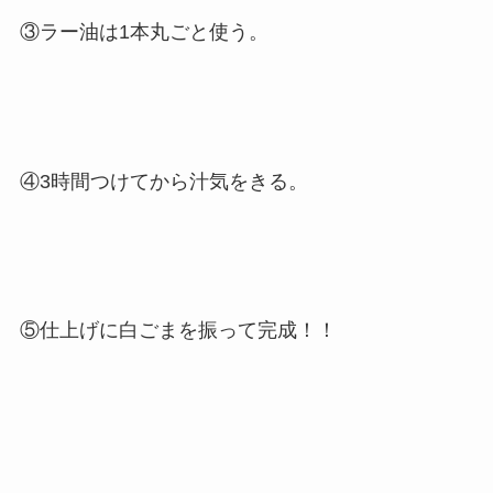
③ラー油は1本丸ごと使う。
④3時間つけてから汁気をきる。
⑤仕上げに白ごまを振って完成！！