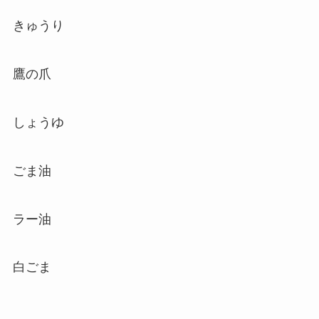
きゅうり
鷹の爪
しょうゆ
ごま油
ラー油
白ごま