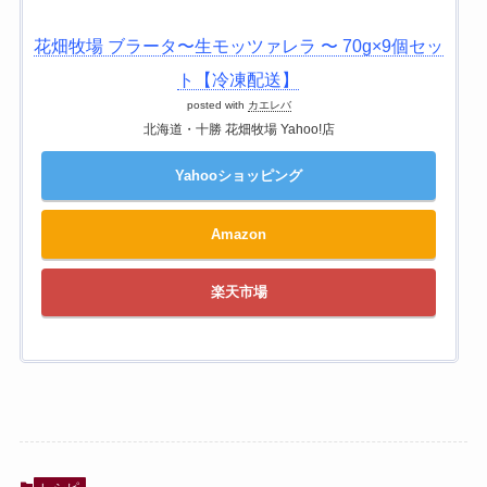
花畑牧場 ブラータ〜生モッツァレラ 〜 70g×9個セッ
ト【冷凍配送】
posted with
カエレバ
北海道・十勝 花畑牧場 Yahoo!店
Yahooショッピング
Amazon
楽天市場