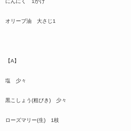
にんにく 1かけ
オリーブ油 大さじ1
【A】
塩 少々
黒こしょう(粗びき) 少々
ローズマリー(生) 1枝