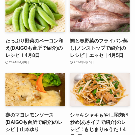
たっぷり野菜のベーコン和
鯛と春野菜のフライパン蒸
え(DAIGOも台所で紹介)の
し(ノンストップで紹介)の
レシピ！4月8日
レシピ｜エッセ｜4月5日
2024年4月8日
2024年4月5日
鶏のマヨレモンソース
シャキシャキもやし豚肉卵
(DAIGOも台所で紹介)のレ
炒め(あさイチで紹介)のレ
シピ｜山本ゆり
シピ！きじまりゅうた！4