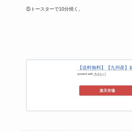
⑤トースターで10分焼く。
【送料無料】【九州産】箱
posted with
カエレバ
楽天市場