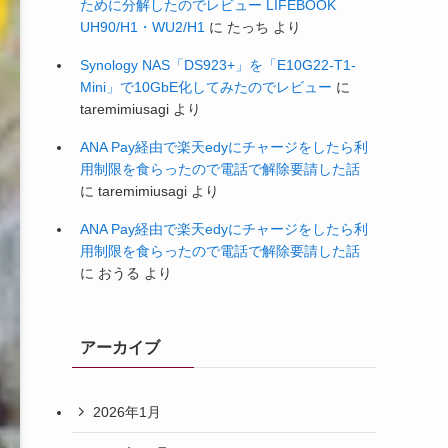
ために分解したのでレビュー LIFEBOOK
UH90/H1・WU2/H1
に
たっち
より
Synology NAS「DS923+」を「E10G22-T1-
Mini」で10GbE化してみたのでレビュー
に
taremimiusagi
より
ANA Pay経由で楽天edyにチャージをしたら利
用制限を食らったので電話で解除要請した話
に
taremimiusagi
より
ANA Pay経由で楽天edyにチャージをしたら利
用制限を食らったので電話で解除要請した話
に
おうる
より
アーカイブ
2026年1月