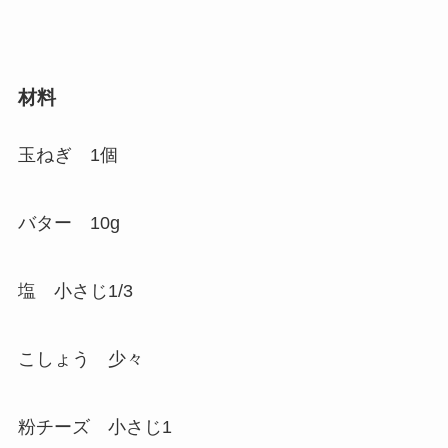
材料
玉ねぎ 1個
バター 10g
塩 小さじ1/3
こしょう 少々
粉チーズ 小さじ1