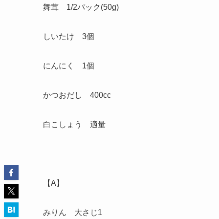
舞茸 1/2パック(50g)
しいたけ 3個
にんにく 1個
かつおだし 400cc
白こしょう 適量
【A】
みりん 大さじ1