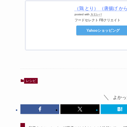
（鶏 とり） （唐揚げ か
posted with
カエレバ
フードセレクト FBクリエイト
Yahooショッピング
レシピ
よかっ