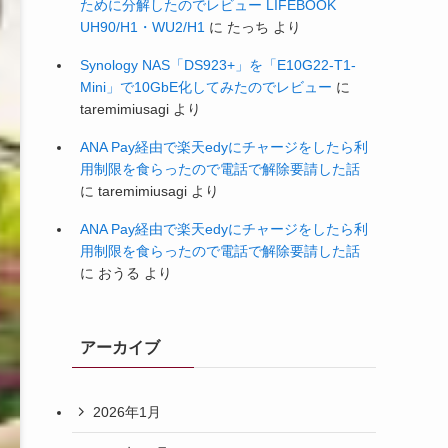
ために分解したのでレビュー LIFEBOOK
UH90/H1・WU2/H1
に
たっち
より
Synology NAS「DS923+」を「E10G22-T1-
Mini」で10GbE化してみたのでレビュー
に
taremimiusagi
より
ANA Pay経由で楽天edyにチャージをしたら利
用制限を食らったので電話で解除要請した話
に
taremimiusagi
より
ANA Pay経由で楽天edyにチャージをしたら利
用制限を食らったので電話で解除要請した話
に
おうる
より
アーカイブ
2026年1月