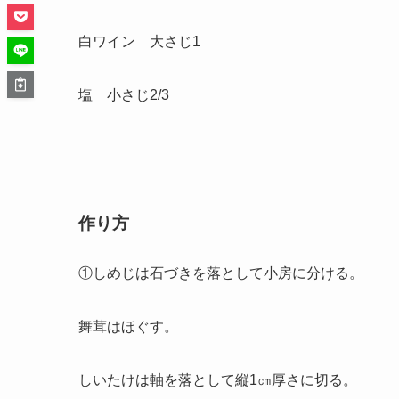
白ワイン 大さじ1
塩 小さじ2/3
作り方
①しめじは石づきを落として小房に分ける。
舞茸はほぐす。
しいたけは軸を落として縦1㎝厚さに切る。