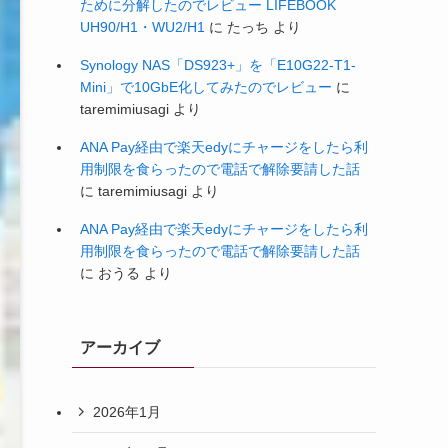
ために分解したのでレビュー LIFEBOOK
UH90/H1・WU2/H1
に
たっち
より
Synology NAS「DS923+」を「E10G22-T1-
Mini」で10GbE化してみたのでレビュー
に
taremimiusagi
より
ANA Pay経由で楽天edyにチャージをしたら利
用制限を食らったので電話で解除要請した話
に
taremimiusagi
より
ANA Pay経由で楽天edyにチャージをしたら利
用制限を食らったので電話で解除要請した話
に
おうる
より
アーカイブ
2026年1月