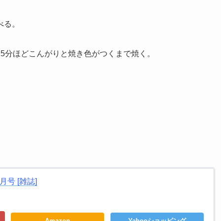
べる。
15分ほどこんがりと焼き色がつくまで焼く。
6月号 [雑誌]
Amazon
Yahooショッピング