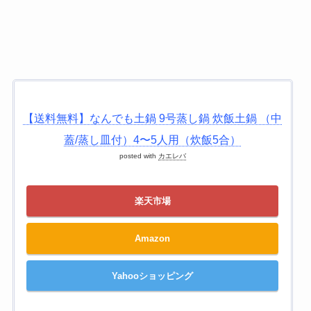
【送料無料】なんでも土鍋 9号蒸し鍋 炊飯土鍋 （中
蓋/蒸し皿付）4〜5人用（炊飯5合）
posted with
カエレバ
楽天市場
Amazon
Yahooショッピング