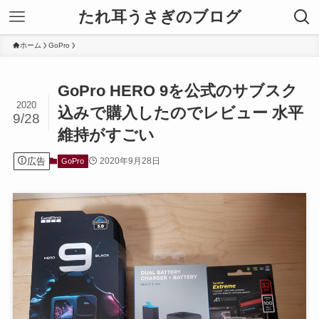
たれ耳うさぎのブログ
ホーム
GoPro
GoPro HERO 9を公式のサブスク
2020
込みで購入したのでレビュー 水平
9/28
維持がすごい
広告
2020年9月28日
GoPro