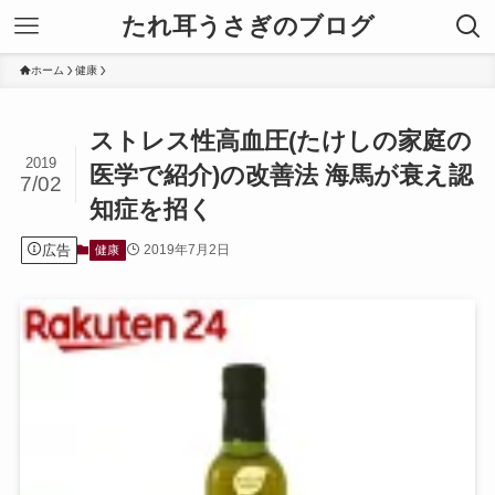
たれ耳うさぎのブログ
ホーム
健康
ストレス性高血圧(たけしの家庭の
2019
医学で紹介)の改善法 海馬が衰え認
7/02
知症を招く
広告
2019年7月2日
健康